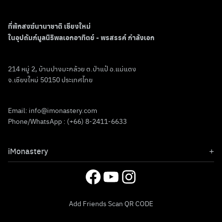
ที่พักสงฆ์นานาชาติ เชียงใหม่
ในอุปถัมภ์มูลนิธิพลเอกอาทิตย์ - พรสรรค์ กำลังเอก
214 หมู่ 2, บ้านปางมะกล้วย ต.ป่าแป๋ อ.แม่แตง
จ.เชียงใหม่ 50150 ประเทศไทย
Email:
info@imonastery.com
Phone/WhatsApp : (+66) 8-2411-6633
iMonastery
เกี่ยวกับเรา
Facebook
YouTube
Instagram
หลักสูตร
Monk Chat
Add Friends Scan QR CODE
ทำบุญ
ข่าวสาร