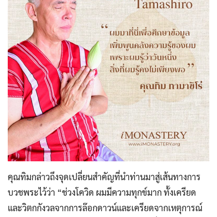
คุณทิมกล่าวถึงจุดเปลี่ยนสำคัญที่นำท่านมาสู่เส้นทางการ
บวชพระไว้ว่า “ช่วงโควิด ผมมีความทุกข์มาก ทั้งเครียด
และวิตกกังวลจากการล๊อกดาวน์และเครียดจากเหตุการณ์