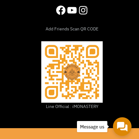
Facebook
YouTube
Instagram
Add Friends Scan QR CODE
Line Official : iMONASTERY
Message us