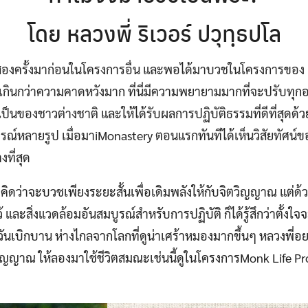
โดย หลวงพี่ ริเวอร์ ปวุทฺธปโล
ชสองครั้งมาก่อนในโครงการอื่น และพอได้มาบวชในโครงการของ Mo
ารนี้เกินกว่าความคาดหวังมาก ที่นี่มีความพยายามมากที่จะปรับท
็นของชาวต่างชาติ และให้ได้รับผลการปฏิบัติธรรมที่ดีที่สุด
ณ์หลายรูป เมื่อมาiMonastery ตอนแรกทันทีได้เห็นวิสัยทัศน์ของที่
ที่สุด
ิดว่าจะบวชเพียงระยะสั้นเพื่อเดิมพลังให้กับจิตวิญญาณ แต่ด
ว้ และสิ่งแวดล้อมอันสมบูรณ์สำหรับการปฏิบัติ ก็ได้รู้สึกว่าตั
ป็นวันเบิกบาน ห่างไกลจากโลกที่ดูน่าเศร้าหมองมากขึ้นๆ หลวงพี่
ิญญาณ ให้ลองมาใช้ชีวิตสมณะเช่นนี้ดูในโครงการMonk Life Proj