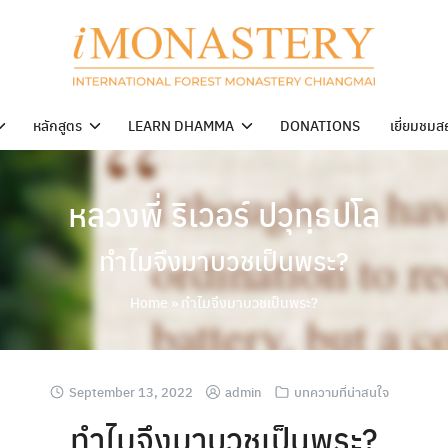
หลักสูตร
LEARN DHAMMA
DONATIONS
เยี่ยมชมส
หลวงพี่ ริเวอร์ ปวุทฺธปโล
ทำไมจึงมาบวชเป็นพระ?
Home
»
ทำไมจึงมาบวชเป็นพระ?
September 13, 2022
admin
บทความที่น่าสนใจ
ทำไมจึงมาบวชเป็นพระ?